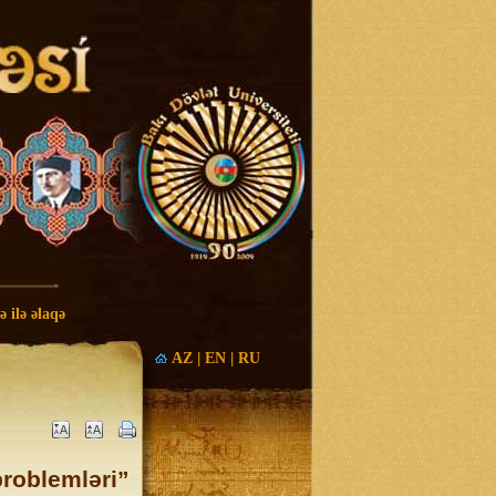
 ilə əlaqə
AZ
|
EN
|
RU
problemləri”