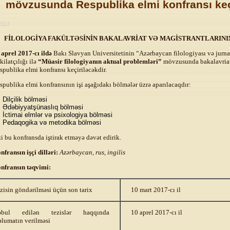
mövzusunda Respublika elmi konfransı keç
2017
FİLOLOGİYA FAKÜLTƏSİNİN BAKALAVRİAT VƏ MAGİSTRANTLARINI
 aprel 2017-cı ildə
Bakı Slavyan Universitetinin “Azərbaycan filologiyası və jurnal
kilatçılığı ilə
“Müasir filologiyanın aktual problemləri”
mövzusunda bakalavriat
spublika elmi konfransı keçiriləcəkdir.
spublika elmi konfransının işi aşağıdakı bölmələr üzrə aparılacaqdır:
Dilçilik bölməsi
Ədəbiyyatşünaslıq bölməsi
İctimai elmlər və psixologiya bölməsi
Pedaqogika və metodika bölməsi
zi bu konfransda iştirak etməyə dəvət edirik.
nfransın işçi dilləri:
Azərbaycan, rus, ingilis
nfransın təqvimi:
zisin göndərilməsi üçün son tarix
10 mart 2017-cı il
əbul edilən tezislər haqqında
10 aprel 2017-cı il
lumatın verilməsi