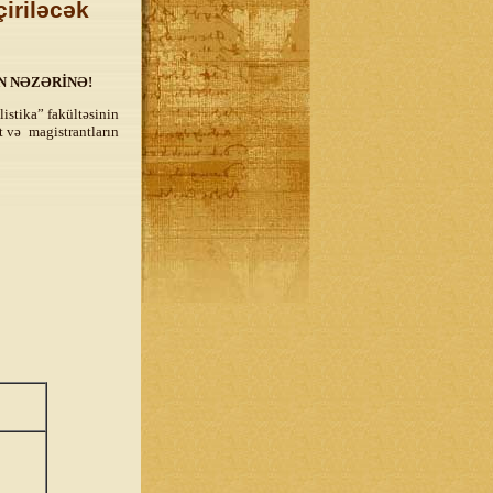
iriləcək
N NƏZƏRİNƏ!
istika” fakültəsinin
 və magistrantların