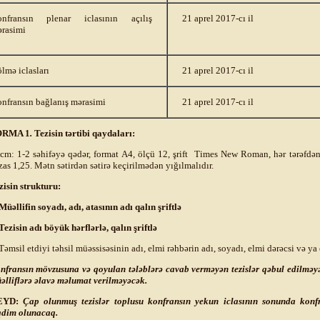
nfransın plenar iclasının açılış
21 aprel 2017-cı il
rasimi
lmə iclasları
21 aprel 2017-cı il
nfransın bağlanış mərasimi
21 aprel 2017-cı il
ORMA 1
.
Tezisin tərtibi qaydaları:
cm: 1-2 səhifəyə qədər, format A4, ölçü 12, şrift Times New Roman, hər tərəfdən 
zas 1,25. Mətn sətirdən sətirə keçirilmədən yığılmalıdır.
zisin strukturu:
Müəllifin soyadı, adı,
atasının adı
qalın şriftlə
Tezisin adı böyük hərflərlə, qalın şriftlə
Təmsil etdiyi təhsil müəssisəsinin adı, elmi rəhbərin adı, soyadı, elmi dərəcsi və ya e
nfransın mövzusuna və qoyulan tələblərə cavab verməyən tezislər qəbul edilməy
əlliflərə əlavə məlumat verilməyəcək.
EYD:
Çap olunmuş tezislər toplusu konfransın yekun iclasının sonunda konfr
qdim olunacaq.