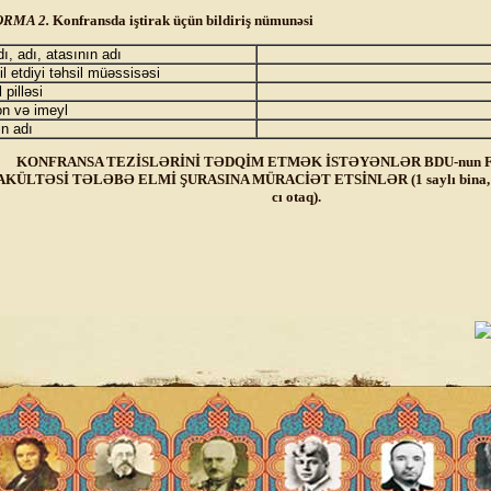
ORMA 2.
Konfransda iştirak üçün bildiriş nümunəsi
ı, adı, atasının adı
l etdiyi təhsil müəssisəsi
 pilləsi
on və imeyl
in adı
KONFRANSA TEZİSLƏRİNİ TƏDQİM ETMƏK İSTƏYƏNLƏR BDU-nun 
AKÜLTƏSİ TƏLƏBƏ ELMİ ŞURASINA MÜRACİƏT ETSİNLƏR (1 saylı bina, 2-
cı otaq).