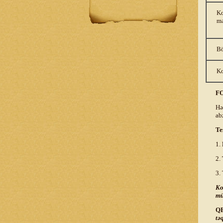
Ko
mə
Bö
Ko
F
Hə
ab
Te
1.
2.
3. 
Ko
mü
Q
tə