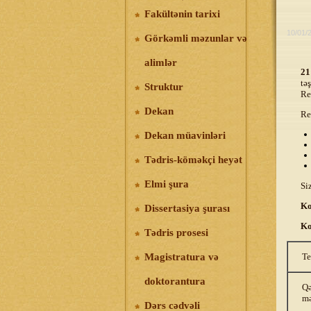
Fakültənin tarixi
10/01/
Görkəmli məzunlar və
alimlər
21
təş
Struktur
Re
Dekan
Re
Dekan müavinləri
Tədris-köməkçi heyət
Elmi şura
Si
Ko
Dissertasiya şurası
Ko
Tədris prosesi
Te
Magistratura və
doktorantura
Q
mə
Dərs cədvəli