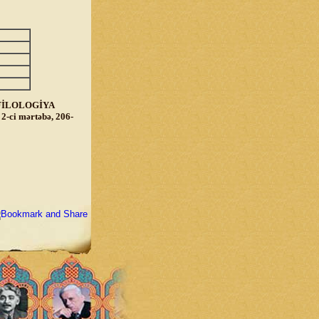
FİLOLOGİYA
ci mərtəbə, 206-