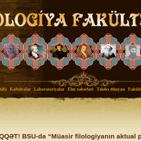
hifə
Kafedralar
Laboratoriyalar
Elm xəbərləri
Tələbə dünyası
Fakültə
QQƏT! BSU-da “Müasir filologiyanın aktual 