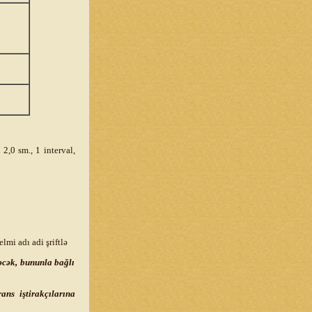
2,0 sm., 1 interval,
lmi adı adi şriftlə
əcək, bununla bağlı
ans iştirakçılarına