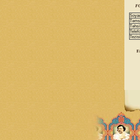
F
Soyad
Təmsi
Təhsil
Telef
Tezis
F