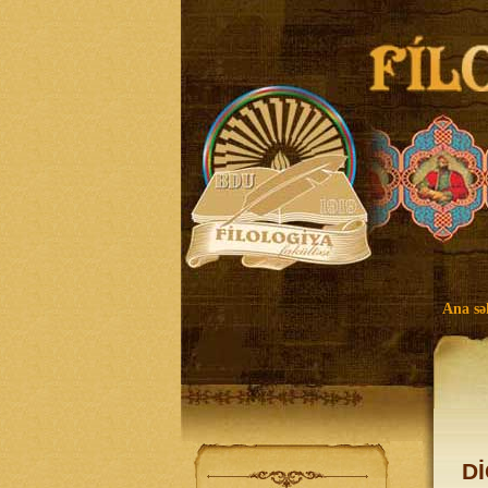
Ana sə
Dİ