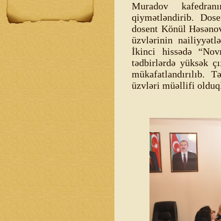
Muradov kafedranı
qiymətləndirib. Dos
dosent Könül Həsənov
üzvlərinin nailiyyətl
İkinci hissədə “Nov
tədbirlərdə yüksək çı
mükafatlandırılıb. T
üzvləri müəllifi olduql