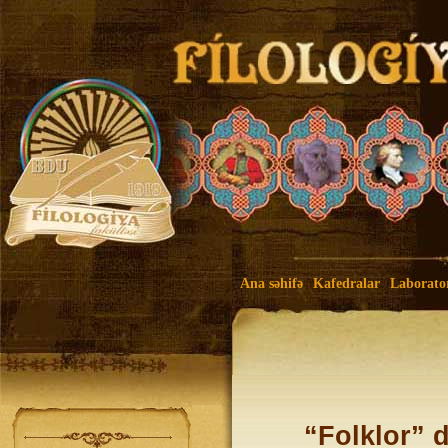
Ana səhifə
Kafedralar
Laborato
“Folklor” d