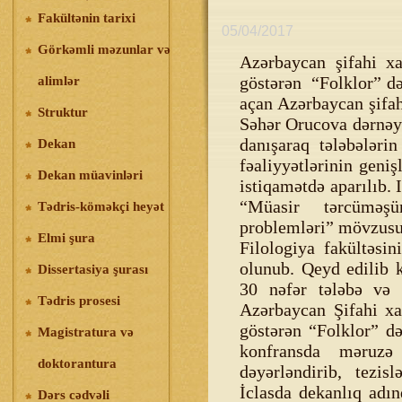
Fakültənin tarixi
05/04/2017
Görkəmli məzunlar və
Azərbaycan şifahi xa
göstərən “Folklor” dərn
alimlər
açan Azərbaycan şifah
Struktur
Səhər Orucova dərnəy
danışaraq tələbələri
Dekan
fəaliyyətlərinin geniş
Dekan müavinləri
istiqamətdə aparılıb. 
“Müasir tərcüməşü
Tədris-köməkçi heyət
problemləri” mövzusu
Elmi şura
Filologiya fakültəsi
olunub. Qeyd edilib 
Dissertasiya şurası
30 nəfər tələbə və 
Tədris prosesi
Azərbaycan Şifahi xa
göstərən “Folklor” d
Magistratura və
konfransda məruzə 
doktorantura
dəyərləndirib, tezis
İclasda dekanlıq adı
Dərs cədvəli