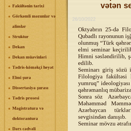
vətən se
Fakültənin tarixi
Görkəmli məzunlar və
26/10/2022
alimlər
Oktyabrın 25-də Filo
Qubadlı rayonunun iş
Struktur
olunmuş “Türk qəhrəma
Dekan
elmi seminar keçiril
Himni səsləndirilib, ş
Dekan müavinləri
edilib.
Tədris-köməkçi heyət
Seminarı giriş sözü
Filologiya fakültəs
Elmi şura
yumruq” ideologiyası
Dissertasiya şurası
qəhrəmanlıq mübarizə
Sonra söz Azərbaycan
Tədris prosesi
Məhəmməd Məmmədov
Magistratura və
Azərbaycan türklər
sevgisindən danış
doktorantura
Seminar mövzu ətrafın
Dərs cədvəli