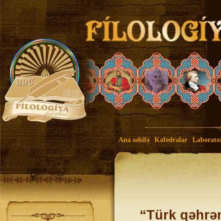
Ana səhifə
Kafedralar
Laborato
“Türk qəhrəm